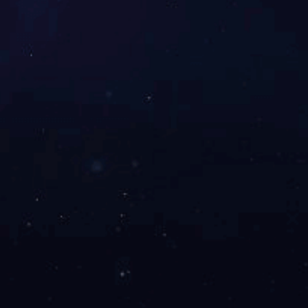
智能升降桌中欧网页版
公司介绍
功能沙发中欧网页版
发展沿革
电动家居床中欧网页版
合作伙伴
医疗护理床中欧网页版
中欧(中国)优势
光伏推杆中欧网页版
企业文化
新闻动态
备06046624号-1
苏公网安备32040502000265号