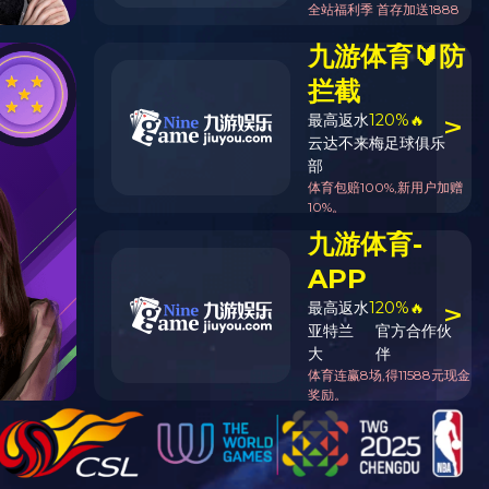
公司概况
投资者联系
来工厂参观学习