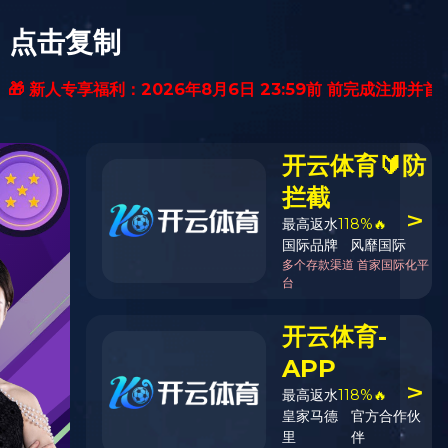
新闻动态
中欧(中国)
投资者关系
中文