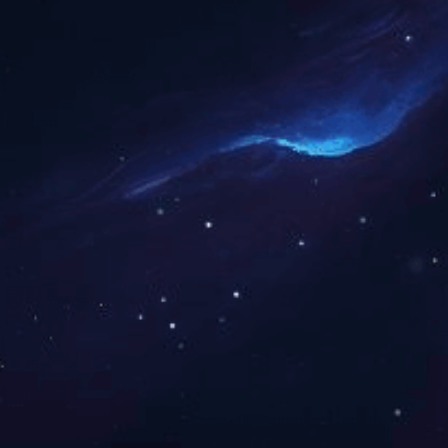
09-03
中欧(中
2022
中欧(中国
杆。 据了解
机构研报
应用领