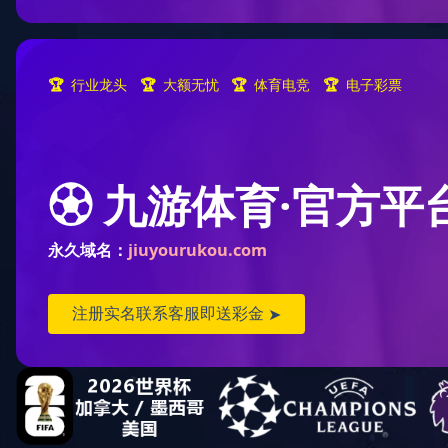
>
投资者关系
>
机构研报
09-03
中欧(中