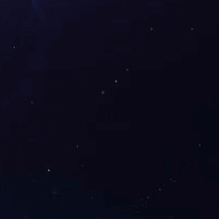
来工厂参观学习
商，将为蔚来三厢车项目供应电动尾门推
MORE