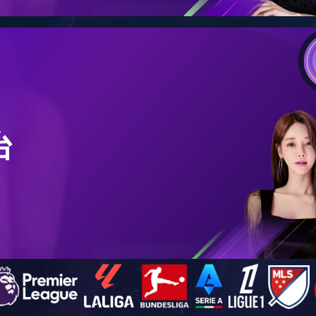
机构研报
国)股份：全资子公司成为蔚来供应商，管理人员赴合肥蔚